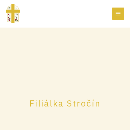
Preskočiť
na
obsah
Filiálka Stročín