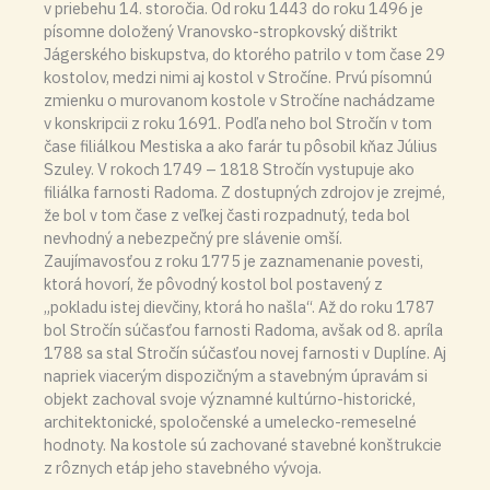
v priebehu 14. storočia. Od roku 1443 do roku 1496 je
písomne doložený Vranovsko-stropkovský dištrikt
Jágerského biskupstva, do ktorého patrilo v tom čase 29
kostolov, medzi nimi aj kostol v Stročíne. Prvú písomnú
zmienku o murovanom kostole v Stročíne nachádzame
v konskripcii z roku 1691. Podľa neho bol Stročín v tom
čase filiálkou Mestiska a ako farár tu pôsobil kňaz Július
Szuley. V rokoch 1749 – 1818 Stročín vystupuje ako
filiálka farnosti Radoma. Z dostupných zdrojov je zrejmé,
že bol v tom čase z veľkej časti rozpadnutý, teda bol
nevhodný a nebezpečný pre slávenie omší.
Zaujímavosťou z roku 1775 je zaznamenanie povesti,
ktorá hovorí, že pôvodný kostol bol postavený z
„pokladu istej dievčiny, ktorá ho našla“. Až do roku 1787
bol Stročín súčasťou farnosti Radoma, avšak od 8. apríla
1788 sa stal Stročín súčasťou novej farnosti v Duplíne. Aj
napriek viacerým dispozičným a stavebným úpravám si
objekt zachoval svoje významné kultúrno-historické,
architektonické, spoločenské a umelecko-remeselné
hodnoty. Na kostole sú zachované stavebné konštrukcie
z rôznych etáp jeho stavebného vývoja.