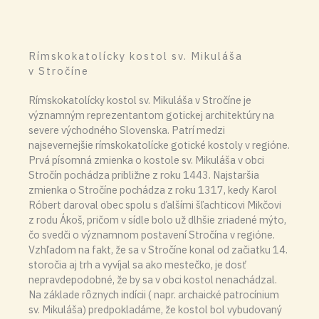
Rímskokatolícky kostol sv. Mikuláša
v Stročíne
Rímskokatolícky kostol sv. Mikuláša v Stročíne je
významným reprezentantom gotickej architektúry na
severe východného Slovenska. Patrí medzi
najsevernejšie rímskokatolícke gotické kostoly v regióne.
Prvá písomná zmienka o kostole sv. Mikuláša v obci
Stročín pochádza približne z roku 1443. Najstaršia
zmienka o Stročíne pochádza z roku 1317, kedy Karol
Róbert daroval obec spolu s ďalšími šľachticovi Mikčovi
z rodu Ákoš, pričom v sídle bolo už dlhšie zriadené mýto,
čo svedči o významnom postavení Stročína v regióne.
Vzhľadom na fakt, že sa v Stročíne konal od začiatku 14.
storočia aj trh a vyvíjal sa ako mestečko, je dosť
nepravdepodobné, že by sa v obci kostol nenachádzal.
Na základe rôznych indícii ( napr. archaické patrocínium
sv. Mikuláša) predpokladáme, že kostol bol vybudovaný