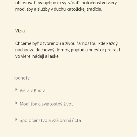
ohlasovať evanjelium a vytvárať spoločenstvo viery,
modlitby a služby v duchu katolíckej tradície.
Vízia
Chceme byť otvorenou a živou farnosťou, kde každý
nachádza duchovný domov, prijatie a priestor pre rast
vo viere, nádeji a láske.
Hodnoty
Viera v Krista
Modlitba a sviatostný život
Spoločenstvo a vzájomná úcta