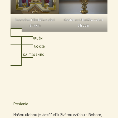
Kostol sv. Mikuláša v obci
Kostol sv. Mikuláša v obci
Stročín
Stročín
FARNOSŤ DUPLÍN
FILIÁLKA STROČÍN
FILIÁLKA TISINEC
Poslanie
Našou úlohou je viesť ľudí k živému vzťahu s Bohom,