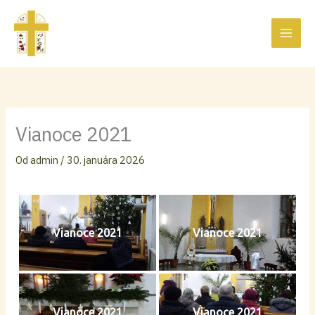
Preskočiť
na
obsah
Vianoce 2021
Od
admin
/
30. januára 2026
Vianoce 2021
Vianoce 2021
Vianoce 2021
Vianoce 2021